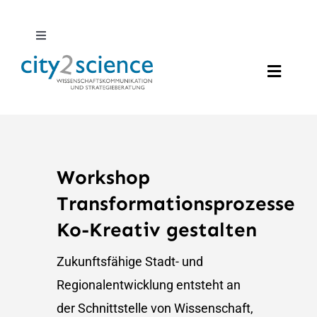
Zum
Inhalt
Toggle
Navigation
springen
DE
Toggle
Naviga
EN
Profil
Twitter
Leistungen
Workshop
Transformationsprozesse
LinkedIn
Projekte
Ko-Kreativ gestalten
Suche
Zukunftsfähige Stadt- und
News
nach:
Regionalentwicklung entsteht an
der Schnittstelle von Wissenschaft,