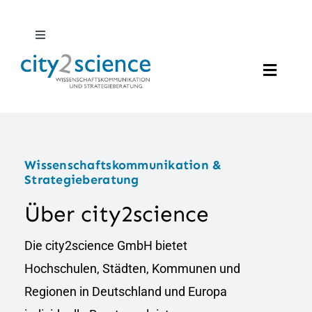
Zum
Inhalt
Toggle
Navigation
springen
DE
Toggle
Naviga
EN
Profil
Twitter
Wissenschaftskommunikation &
Leistungen
Strategieberatung
Über city2science
LinkedIn
Projekte
Die city2science GmbH bietet
Suche
News
Hochschulen, Städten, Kommunen und
nach:
Regionen in Deutschland und Europa