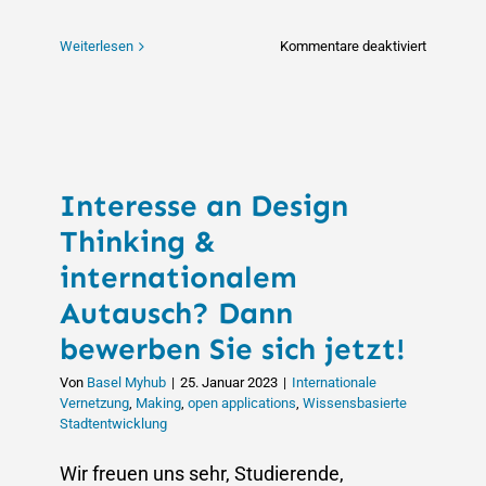
für
Weiterlesen
Kommentare deaktiviert
Interesse
an
Design
Thinking
&
Interesse an Design
internati
Austausc
Thinking &
Dann
internationalem
bewerben
Autausch? Dann
Sie
sich
bewerben Sie sich jetzt!
jetzt!
Von
Basel Myhub
|
25. Januar 2023
|
Internationale
Vernetzung
,
Making
,
open applications
,
Wissensbasierte
Stadtentwicklung
Wir freuen uns sehr, Studierende,