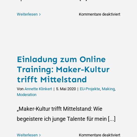
für
Weiterlesen
Kommentare deaktiviert
Los
geht’s:
Jetzt
anmelden
zum
Einladung zum Online
ersten
MAKERT
Training: Maker-Kultur
OWL
trifft Mittelstand
Von
Annette Klinkert
|
5. Mai 2020
|
EU-Projekte
,
Making
,
Moderation
„Maker-Kultur trifft Mittelstand: Wie
begeistere ich junge Talente für mein [...]
für
Weiterlesen
Kommentare deaktiviert