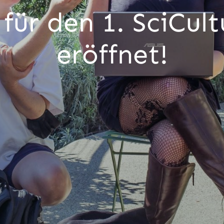
für den 1. SciCul
eröffnet!