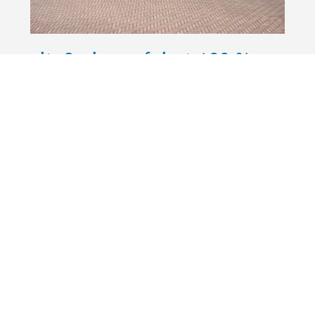
city2science feiert 100 %
Erfolgsquote bei der
Unterstützung von
European University
Alliances