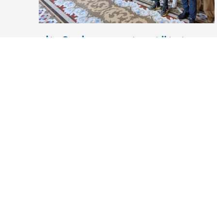
city2science unterstützt
Zukunftsstrategie der
European University
Alliance ChallengeEU