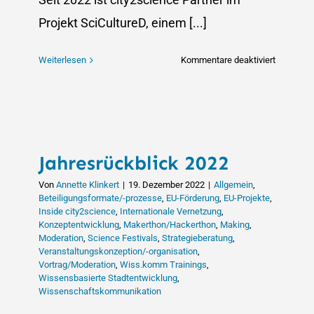
Projekt SciCultureD, einem [...]
für
Weiterlesen
Kommentare deaktiviert
Ein
erfolgreic
SciCultur
Kurs
in
Jahresrückblick 2022
Bochum!
Von
Annette Klinkert
|
19. Dezember 2022
|
Allgemein
,
Beteiligungsformate/-prozesse
,
EU-Förderung
,
EU-Projekte
,
Inside city2science
,
Internationale Vernetzung
,
Konzeptentwicklung
,
Makerthon/Hackerthon
,
Making
,
Moderation
,
Science Festivals
,
Strategieberatung
,
Veranstaltungskonzeption/-organisation
,
Vortrag/Moderation
,
Wiss.komm Trainings
,
Wissensbasierte Stadtentwicklung
,
Wissenschaftskommunikation