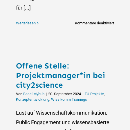
für [...]
für
Weiterlesen
Kommentare deaktiviert
SciCultur
Transdisz
Ansätze
für
eine
Offene Stelle:
nachhalti
Zukunft
Projektmanager*in bei
city2science
Von
Basel Myhub
|
20. September 2024
|
EU-Projekte
,
Konzeptentwicklung
,
Wiss.komm Trainings
Lust auf Wissenschaftskommunikation,
Public Engagement und wissensbasierte