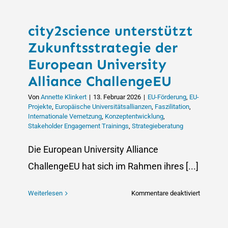
city2science unterstützt
Zukunftsstrategie der
European University
Alliance ChallengeEU
Von
Annette Klinkert
|
13. Februar 2026
|
EU-Förderung
,
EU-
Projekte
,
Europäische Universitätsallianzen
,
Faszilitation
,
Internationale Vernetzung
,
Konzeptentwicklung
,
Stakeholder Engagement Trainings
,
Strategieberatung
Die European University Alliance
ChallengeEU hat sich im Rahmen ihres [...]
für
Weiterlesen
Kommentare deaktiviert
city2scie
unterstütz