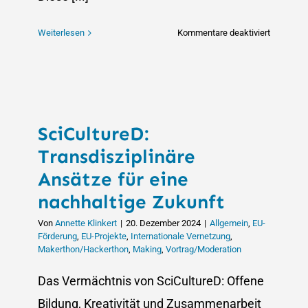
für
Weiterlesen
Kommentare deaktiviert
Kreatives
Stakehold
Engageme
Unsere
Beiträge
SciCultureD:
zu
den
Transdisziplinäre
HERA
Ansätze für eine
Info
nachhaltige Zukunft
Days
2025
Von
Annette Klinkert
|
20. Dezember 2024
|
Allgemein
,
EU-
Förderung
,
EU-Projekte
,
Internationale Vernetzung
,
Makerthon/Hackerthon
,
Making
,
Vortrag/Moderation
Das Vermächtnis von SciCultureD: Offene
Bildung, Kreativität und Zusammenarbeit