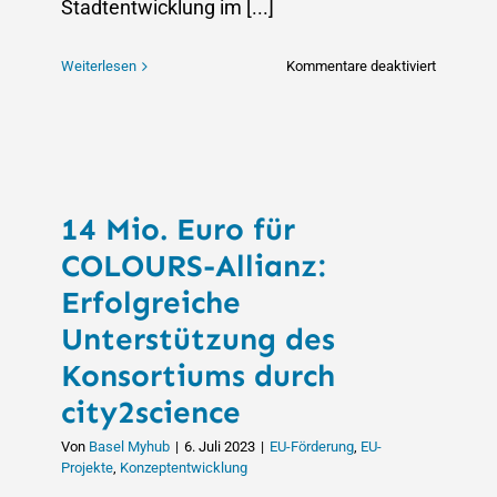
Stadtentwicklung im [...]
für
Weiterlesen
Kommentare deaktiviert
Offene
Stelle:
Projektm
bei
city2scie
14 Mio. Euro für
COLOURS-Allianz:
Erfolgreiche
Unterstützung des
Konsortiums durch
city2science
Von
Basel Myhub
|
6. Juli 2023
|
EU-Förderung
,
EU-
Projekte
,
Konzeptentwicklung