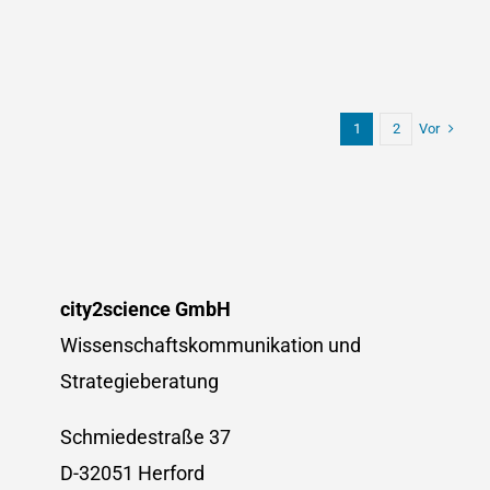
Anmelde
für
den
1.
SciCultur
Vor
1
2
Worksho
eröffnet!
city2science GmbH
Wissenschaftskommunikation und
Strategieberatung
Schmiedestraße 37
D-32051 Herford