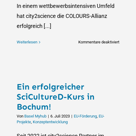
In einem wettbewerbsintensiven Umfeld
hat city2science die COLOURS-Allianz
erfolgreich [...]
für
Weiterlesen
Kommentare deaktiviert
14
Mio.
Euro
für
COLOURS
Ein erfolgreicher
Allianz:
Erfolgrei
SciCultureD-Kurs in
Unterstüt
Bochum!
des
Konsorti
Von
Basel Myhub
|
6. Juli 2023
|
EU-Förderung
,
EU-
Projekte
,
Konzeptentwicklung
durch
city2scie
Seit 2022 ist city2science Partner im