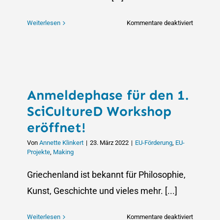
für
Weiterlesen
Kommentare deaktiviert
Virtual
Hackatho
Was
ist
ein
Anmeldephase für den 1.
Hackatho
SciCultureD Workshop
eröffnet!
Von
Annette Klinkert
|
23. März 2022
|
EU-Förderung
,
EU-
Projekte
,
Making
Griechenland ist bekannt für Philosophie,
Kunst, Geschichte und vieles mehr. [...]
für
Weiterlesen
Kommentare deaktiviert