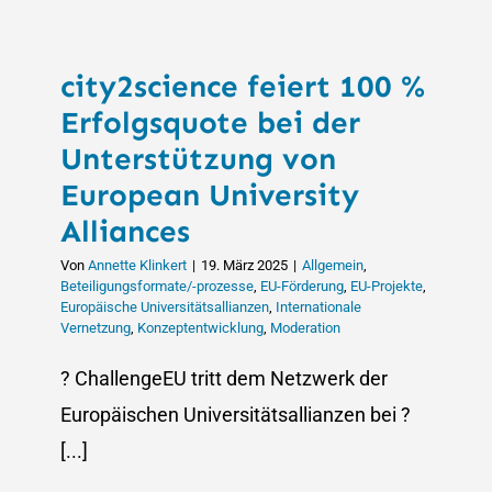
Zukunftss
der
European
city2science feiert 100 %
University
Alliance
Erfolgsquote bei der
Challeng
Unterstützung von
European University
Alliances
Von
Annette Klinkert
|
19. März 2025
|
Allgemein
,
Beteiligungsformate/-prozesse
,
EU-Förderung
,
EU-Projekte
,
Europäische Universitätsallianzen
,
Internationale
Vernetzung
,
Konzeptentwicklung
,
Moderation
? ChallengeEU tritt dem Netzwerk der
Europäischen Universitätsallianzen bei ?
[...]