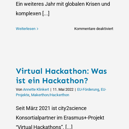
Ein weiteres Jahr mit globalen Krisen und
komplexen [...]
für
Weiterlesen
Kommentare deaktiviert
Jahresrüc
2022
Virtual Hackathon: Was
ist ein Hackathon?
Von
Annette Klinkert
|
11. Mai 2022
|
EU-Förderung
,
EU-
Projekte
,
Makerthon/Hackerthon
Seit März 2021 ist city2science
Konsortialpartner im Erasmus+-Projekt
“Virtual Hackathons”. [...]