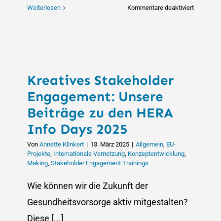
für
Weiterlesen
Kommentare deaktiviert
city2scie
feiert
100
%
Erfolgsqu
Kreatives Stakeholder
bei
der
Engagement: Unsere
Unterstüt
Beiträge zu den HERA
von
Info Days 2025
European
University
Von
Annette Klinkert
|
13. März 2025
|
Allgemein
,
EU-
Alliances
Projekte
,
Internationale Vernetzung
,
Konzeptentwicklung
,
Making
,
Stakeholder Engagement Trainings
Wie können wir die Zukunft der
Gesundheitsvorsorge aktiv mitgestalten?
Diese [...]