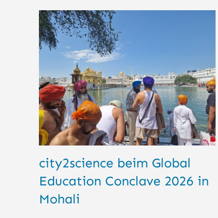
city2science beim Global
Education Conclave 2026 in
Mohali