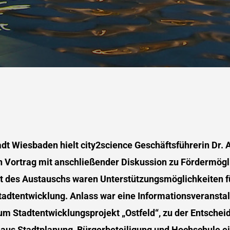
adt Wiesbaden hielt city2science Geschäftsführerin Dr. 
n Vortrag mit anschließender Diskussion zu Fördermögl
t des Austauschs waren Unterstützungsmöglichkeiten f
tadtentwicklung. Anlass war eine Informationsveranstal
m Stadtentwicklungsprojekt „Ostfeld“, zu der Entsche
 aus Stadtplanung, Bürgerbeteiligung und Hochschule e