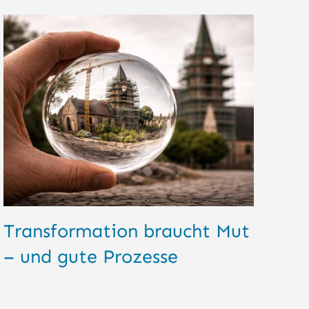
Transformation braucht Mut
ci
– und gute Prozesse
Ed
Mo