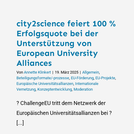
Zukunftss
der
European
city2science feiert 100 %
University
Alliance
Erfolgsquote bei der
Challeng
Unterstützung von
European University
Alliances
Von
Annette Klinkert
|
19. März 2025
|
Allgemein
,
Beteiligungsformate/-prozesse
,
EU-Förderung
,
EU-Projekte
,
Europäische Universitätsallianzen
,
Internationale
Vernetzung
,
Konzeptentwicklung
,
Moderation
? ChallengeEU tritt dem Netzwerk der
Europäischen Universitätsallianzen bei ?
[...]