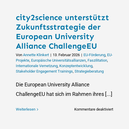
city2science unterstützt
Zukunftsstrategie der
European University
Alliance ChallengeEU
Von
Annette Klinkert
|
13. Februar 2026
|
EU-Förderung
,
EU-
Projekte
,
Europäische Universitätsallianzen
,
Faszilitation
,
Internationale Vernetzung
,
Konzeptentwicklung
,
Stakeholder Engagement Trainings
,
Strategieberatung
Die European University Alliance
ChallengeEU hat sich im Rahmen ihres [...]
für
Weiterlesen
Kommentare deaktiviert
city2scie
unterstütz