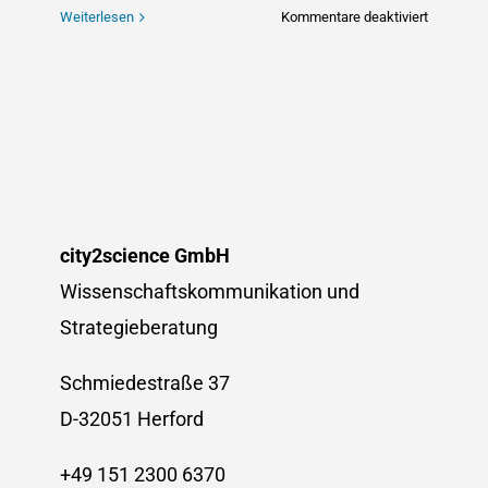
für
Weiterlesen
Kommentare deaktiviert
city2scie
feiert
100
%
Erfolgsqu
bei
der
Unterstüt
von
city2science GmbH
European
Wissenschaftskommunikation und
University
Strategieberatung
Alliances
Schmiedestraße 37
D-32051 Herford
+49 151 2300 6370