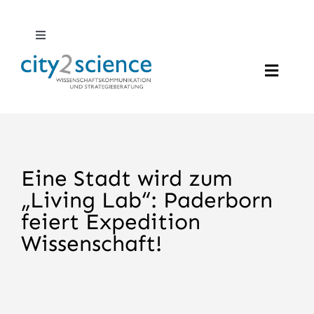
Zum
Inhalt
Toggle
Navigation
springen
DE
Toggle
Naviga
EN
Profil
Twitter
Leistungen
Eine Stadt wird zum
„Living Lab“: Paderborn
LinkedIn
feiert Expedition
Projekte
Wissenschaft!
Suche
News
nach: